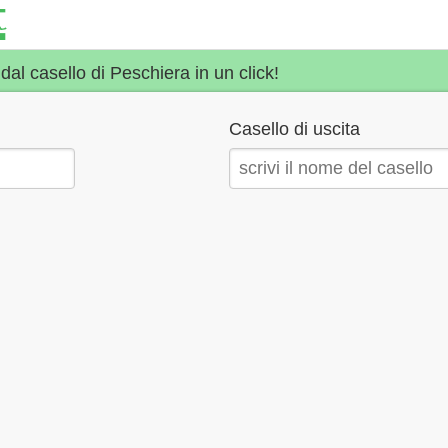
 dal casello di Peschiera in un click!
Casello di uscita